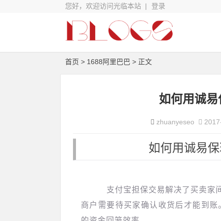
您好，欢迎访问光临本站 |
登录
首页
>
1688阿里巴巴
> 正文
如何用诚易
zhuanyeseo
2017
如何用诚易保玩转1
支付宝担保交易解决了买卖家间
商户需要待买家确认收货后才能到账
的资金回笼效率。