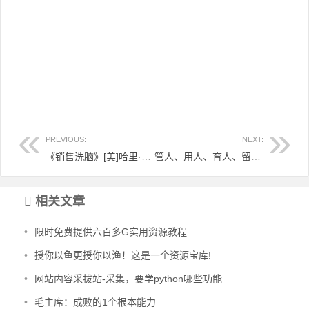
PREVIOUS:
NEXT:
《销售洗脑》[美]哈里·J.弗里德曼 著
管人、用人、育人、留人之道（十分经典！必看！）
相关文章
•
限时免费提供六百多G实用资源教程
•
授你以鱼更授你以渔！这是一个资源宝库!
•
网站内容采拔站-采集，要学python哪些功能
•
毛主席：成败的1个根本能力